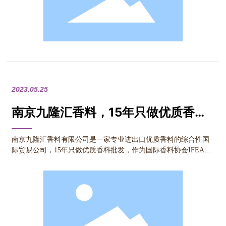
2023.05.25
南京九隆汇香料，15年只做优质香料
批发！
南京九隆汇香料有限公司是一家专业进出口优质香料的综合性国
际贸易公司，15年只做优质香料批发，作为国际香料协会IFEAT
的会员，与国内外香料产地长期建立紧密的合作关系，能够稳定
提供上千种高品质全球一手货源。拥有独立的仓储物流，上百种
香料拥有现货库存，支持免费寄样，价格实惠，现货现发。